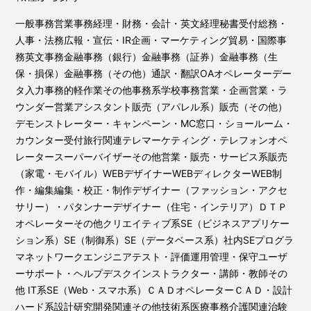
一般事務営業事務経理・財務・会計・英文経理秘書受付総務・
人事・法務広報・宣伝・IR企画・マーケティング貿易・国際事
務英文事務金融事務（銀行）金融事務（証券）金融事務（生
保・損保）金融事務（その他）通訳・翻訳OAオペレーターデー
タ入力事務的軽作業その他事務系学校事務営業・企画営業・ラ
ウンダー営業アシスタント販売（アパレル系）販売（その他）
デモンストレーター・キャンペーン・MC窓口・ショールーム・
カウンター受付旅行関連テレマーケティング・テレフォンオペ
レータースーパーバイザーその他営業・販売・サービス系販売
（家電・モバイル）WEBデザイナーWEBディレクターWEB制
作・編集編集・校正・制作デザイナー（ファッション・アクセ
サリー）・パタンナーデザイナー（住宅・インテリア）ＤＴＰ
オペレーターその他クリエイティブ系SE（ビジネスアプリケー
ション系）SE（制御系）SE（データベース系）社内SEプログラ
マネットワークエンジニアテスト・評価運用管理・保守ユーザ
ーサポート・ヘルプデスクインストラクター・講師・教師その
他 IT系SE（Web・スマホ系）ＣＡＤオペレーターＣＡＤ・設計
ハード系設計研究開発関連その他技術系医療事務介護関連治験