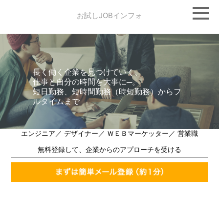
お試しJOBインフォ
長く働く企業を見つけていく、
仕事と自分の時間を大事に─。
短日勤務、短時間勤務（時短勤務）からフ
ルタイムまで
エンジニア／ デザイナー／ ＷＥＢマーケッター／ 営業職
無料登録して、企業からのアプローチを受ける